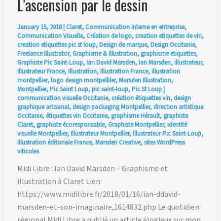
L’ascension par le dessin
January 15, 2018
|
Claret
,
Communication interne en entreprise
,
Communication Visuelle
,
Création de logo
,
creation etiquettes de vin
,
creation etiquettes pic st loup
,
Design de marque
,
Design Occitanie
,
Freelance Illustrator
,
Graphisme & Illustration
,
graphisme etiquettes
,
Graphiste Pic Saint-Loup
,
Ian David Marsden
,
Ian Marsden
,
illustrateur
,
Illustrateur France
,
Illustration
,
Illustration France
,
illustration
montpellier
,
logo design montpelliler
,
Marsden Illustration
,
Montpellier
,
Pic Saint Loup
,
pic saint-loup
,
Pic St Loup
|
communication visuelle Occitanie
,
création étiquettes vin
,
design
graphique artisanal
,
design packaging Montpellier
,
direction artistique
Occitanie
,
étiquettes vin Occitanie
,
graphisme Hérault
,
graphiste
Claret
,
graphiste écoresponsable
,
Graphiste Montpellier
,
identité
visuelle Montpellier
,
Illustrateur Montpellier
,
illustrateur Pic Saint-Loup
,
illustration éditoriale France
,
Marsden Creative
,
sites WordPress
viticoles
Midi Libre : Ian David Marsden – Graphisme et
illustration à Claret Lien:
https://www.midilibre.fr/2018/01/16/ian-ddavid-
marsden-et-son-imaginaire,1614832.php Le quotidien
régional Midi Libre a publié un article élogieux sur mon