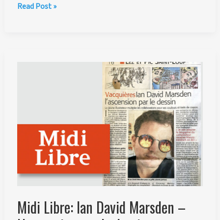
Carte
Read Post »
de
Vœux
Animée,
Logo
3D
et
Branding
Éditorial
pour
l’AN2V
Midi Libre: Ian David Marsden –