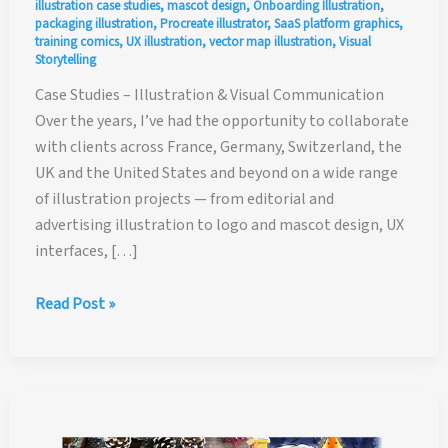
illustration case studies
,
mascot design
,
Onboarding Illustration
,
packaging illustration
,
Procreate illustrator
,
SaaS platform graphics
,
training comics
,
UX illustration
,
vector map illustration
,
Visual
Storytelling
Case Studies – Illustration & Visual Communication
Over the years, I’ve had the opportunity to collaborate
with clients across France, Germany, Switzerland, the
UK and the United States and beyond on a wide range
of illustration projects — from editorial and
advertising illustration to logo and mascot design, UX
interfaces, […]
Professional
Read Post »
Case
Studies
(PDF)