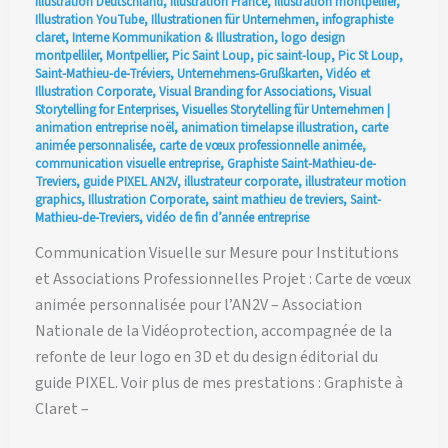
Illustration Deutschland
,
Illustration France
,
illustration montpellier
,
Illustration YouTube
,
Illustrationen für Unternehmen
,
infographiste
claret
,
Interne Kommunikation & Illustration
,
logo design
montpelliler
,
Montpellier
,
Pic Saint Loup
,
pic saint-loup
,
Pic St Loup
,
Saint-Mathieu-de-Tréviers
,
Unternehmens-Grußkarten
,
Vidéo et
Illustration Corporate
,
Visual Branding for Associations
,
Visual
Storytelling for Enterprises
,
Visuelles Storytelling für Unternehmen
|
animation entreprise noël
,
animation timelapse illustration
,
carte
animée personnalisée
,
carte de vœux professionnelle animée
,
communication visuelle entreprise
,
Graphiste Saint-Mathieu-de-
Treviers
,
guide PIXEL AN2V
,
illustrateur corporate
,
illustrateur motion
graphics
,
Illustration Corporate
,
saint mathieu de treviers
,
Saint-
Mathieu-de-Treviers
,
vidéo de fin d’année entreprise
Communication Visuelle sur Mesure pour Institutions
et Associations Professionnelles Projet : Carte de vœux
animée personnalisée pour l’AN2V – Association
Nationale de la Vidéoprotection, accompagnée de la
refonte de leur logo en 3D et du design éditorial du
guide PIXEL. Voir plus de mes prestations : Graphiste à
Claret –