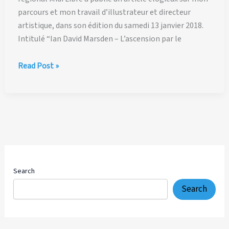
parcours et mon travail d’illustrateur et directeur
artistique, dans son édition du samedi 13 janvier 2018.
Intitulé “Ian David Marsden – L’ascension par le
Midi
Read Post »
Libre:
Ian
David
Marsden
–
L’ascension
par
le
Search
dessin
Search