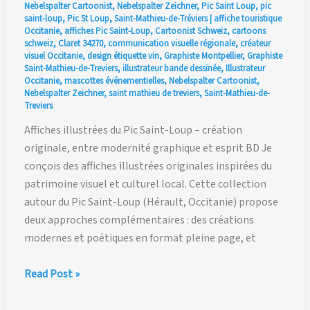
Nebelspalter Cartoonist
,
Nebelspalter Zeichner
,
Pic Saint Loup
,
pic
saint-loup
,
Pic St Loup
,
Saint-Mathieu-de-Tréviers
|
affiche touristique
Occitanie
,
affiches Pic Saint-Loup
,
Cartoonist Schweiz
,
cartoons
schweiz
,
Claret 34270
,
communication visuelle régionale
,
créateur
visuel Occitanie
,
design étiquette vin
,
Graphiste Montpellier
,
Graphiste
Saint-Mathieu-de-Treviers
,
illustrateur bande dessinée
,
Illustrateur
Occitanie
,
mascottes événementielles
,
Nebelspalter Cartoonist
,
Nebelspalter Zeichner
,
saint mathieu de treviers
,
Saint-Mathieu-de-
Treviers
Affiches illustrées du Pic Saint-Loup – création
originale, entre modernité graphique et esprit BD Je
conçois des affiches illustrées originales inspirées du
patrimoine visuel et culturel local. Cette collection
autour du Pic Saint-Loup (Hérault, Occitanie) propose
deux approches complémentaires : des créations
modernes et poétiques en format pleine page, et
Affiches
Read Post »
illustrées
autour