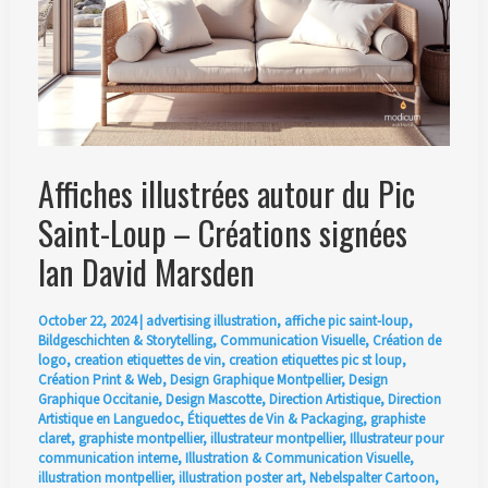
Affiches illustrées autour du Pic
Saint-Loup – Créations signées
Ian David Marsden
October 22, 2024
|
advertising illustration
,
affiche pic saint-loup
,
Bildgeschichten & Storytelling
,
Communication Visuelle
,
Création de
logo
,
creation etiquettes de vin
,
creation etiquettes pic st loup
,
Création Print & Web
,
Design Graphique Montpellier
,
Design
Graphique Occitanie
,
Design Mascotte
,
Direction Artistique
,
Direction
Artistique en Languedoc
,
Étiquettes de Vin & Packaging
,
graphiste
claret
,
graphiste montpellier
,
illustrateur montpellier
,
Illustrateur pour
communication interne
,
Illustration & Communication Visuelle
,
illustration montpellier
,
illustration poster art
,
Nebelspalter Cartoon
,