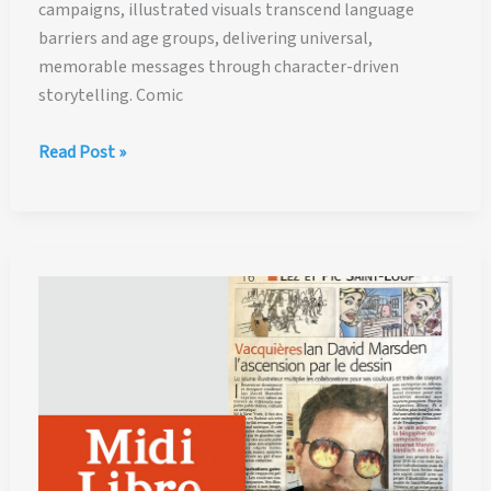
campaigns, illustrated visuals transcend language
barriers and age groups, delivering universal,
memorable messages through character-driven
storytelling. Comic
Mascots
Read Post »
and
Comic
Art
–
Powerful
Tools
for
Global
Brand
Communication