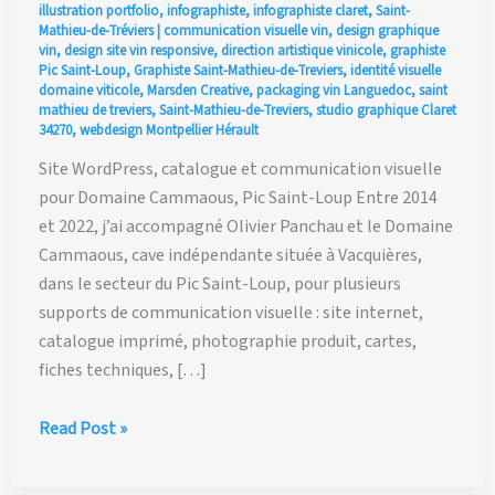
illustration portfolio
,
infographiste
,
infographiste claret
,
Saint-
Mathieu-de-Tréviers
|
communication visuelle vin
,
design graphique
vin
,
design site vin responsive
,
direction artistique vinicole
,
graphiste
Pic Saint-Loup
,
Graphiste Saint-Mathieu-de-Treviers
,
identité visuelle
domaine viticole
,
Marsden Creative
,
packaging vin Languedoc
,
saint
mathieu de treviers
,
Saint-Mathieu-de-Treviers
,
studio graphique Claret
34270
,
webdesign Montpellier Hérault
Site WordPress, catalogue et communication visuelle
pour Domaine Cammaous, Pic Saint-Loup Entre 2014
et 2022, j’ai accompagné Olivier Panchau et le Domaine
Cammaous, cave indépendante située à Vacquières,
dans le secteur du Pic Saint-Loup, pour plusieurs
supports de communication visuelle : site internet,
catalogue imprimé, photographie produit, cartes,
fiches techniques, […]
Site
Read Post »
WordPress,
catalogue