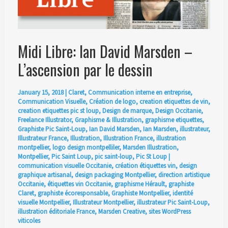
Midi Libre: Ian David Marsden –
L’ascension par le dessin
January 15, 2018
|
Claret
,
Communication interne en entreprise
,
Communication Visuelle
,
Création de logo
,
creation etiquettes de vin
,
creation etiquettes pic st loup
,
Design de marque
,
Design Occitanie
,
Freelance Illustrator
,
Graphisme & Illustration
,
graphisme etiquettes
,
Graphiste Pic Saint-Loup
,
Ian David Marsden
,
Ian Marsden
,
illustrateur
,
Illustrateur France
,
Illustration
,
Illustration France
,
illustration
montpellier
,
logo design montpelliler
,
Marsden Illustration
,
Montpellier
,
Pic Saint Loup
,
pic saint-loup
,
Pic St Loup
|
communication visuelle Occitanie
,
création étiquettes vin
,
design
graphique artisanal
,
design packaging Montpellier
,
direction artistique
Occitanie
,
étiquettes vin Occitanie
,
graphisme Hérault
,
graphiste
Claret
,
graphiste écoresponsable
,
Graphiste Montpellier
,
identité
visuelle Montpellier
,
Illustrateur Montpellier
,
illustrateur Pic Saint-Loup
,
illustration éditoriale France
,
Marsden Creative
,
sites WordPress
viticoles