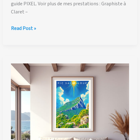
guide PIXEL. Voir plus de mes prestations : Graphiste à
Claret –
Carte
Read Post »
de
Vœux
Animée,
Logo
3D
et
Branding
Éditorial
pour
l’AN2V