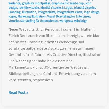
freelance
,
graphiste montpellier
,
Graphiste Pic Saint-Loup
,
icon
design
,
Identité visuelle
,
Identité Visuelle & Logos
,
Identité Visuelle /
Branding
,
Illustration
,
infographiste
,
infographiste claret
,
logo design
,
logos
,
Marketing Illustration
,
Visual Storytelling for Enterprises
,
Visuelles Storytelling für Unternehmen
,
wordpress webdesign
Neuer Webauftritt für Personal Trainer Tim Müller in
Zürich Der Launch von fit-mit-tim.ch zeigt, wie ein klar
definiertes Branding, präzises Webdesign und
sorgfältig aufbereitete Visuals zu einem stimmigen
Gesamtauftritt führen. Als Creative Director, Illustrator
und Webdesigner habe ich die Bereiche
Markenentwicklung, UX-orientiertes Webdesign,
Bildbearbeitung und Content-Entwicklung zu einem
konsistenten, responsiven
Neuer
Read Post »
Webauftritt
für