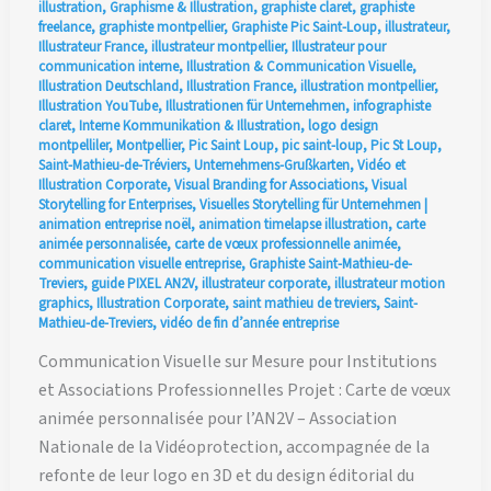
illustration
,
Graphisme & Illustration
,
graphiste claret
,
graphiste
freelance
,
graphiste montpellier
,
Graphiste Pic Saint-Loup
,
illustrateur
,
Illustrateur France
,
illustrateur montpellier
,
Illustrateur pour
communication interne
,
Illustration & Communication Visuelle
,
Illustration Deutschland
,
Illustration France
,
illustration montpellier
,
Illustration YouTube
,
Illustrationen für Unternehmen
,
infographiste
claret
,
Interne Kommunikation & Illustration
,
logo design
montpelliler
,
Montpellier
,
Pic Saint Loup
,
pic saint-loup
,
Pic St Loup
,
Saint-Mathieu-de-Tréviers
,
Unternehmens-Grußkarten
,
Vidéo et
Illustration Corporate
,
Visual Branding for Associations
,
Visual
Storytelling for Enterprises
,
Visuelles Storytelling für Unternehmen
|
animation entreprise noël
,
animation timelapse illustration
,
carte
animée personnalisée
,
carte de vœux professionnelle animée
,
communication visuelle entreprise
,
Graphiste Saint-Mathieu-de-
Treviers
,
guide PIXEL AN2V
,
illustrateur corporate
,
illustrateur motion
graphics
,
Illustration Corporate
,
saint mathieu de treviers
,
Saint-
Mathieu-de-Treviers
,
vidéo de fin d’année entreprise
Communication Visuelle sur Mesure pour Institutions
et Associations Professionnelles Projet : Carte de vœux
animée personnalisée pour l’AN2V – Association
Nationale de la Vidéoprotection, accompagnée de la
refonte de leur logo en 3D et du design éditorial du