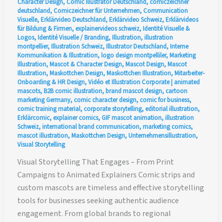
Character Design
,
Comic Illustrator Deutschland
,
comiczeichner
deutschland
,
Comiczeichner für Unternehmen
,
Communication
Visuelle
,
Erklärvideo Deutschland
,
Erklärvideo Schweiz
,
Erklärvideos
für Bildung & Firmen
,
explainervideos schweiz
,
Identité Visuelle &
Logos
,
Identité Visuelle / Branding
,
Illustration
,
illustration
montpellier
,
Illustration Schweiz
,
Illustrator Deutschland
,
Interne
Kommunikation & Illustration
,
logo design montpelliler
,
Marketing
Illustration
,
Mascot & Character Design
,
Mascot Design
,
Mascot
Illustration
,
Maskottchen Design
,
Maskottchen Illustration
,
Mitarbeiter-
Onboarding & HR Design
,
Vidéo et Illustration Corporate
|
animated
mascots
,
B2B comic illustration
,
brand mascot design
,
cartoon
marketing Germany
,
comic character design
,
comic for business
,
comic training material
,
corporate storytelling
,
editorial illustration
,
Erklärcomic
,
explainer comics
,
GIF mascot animation
,
illustration
Schweiz
,
international brand communication
,
marketing comics
,
mascot illustration
,
Maskottchen Design
,
Unternehmensillustration
,
Visual Storytelling
Visual Storytelling That Engages – From Print
Campaigns to Animated Explainers Comic strips and
custom mascots are timeless and effective storytelling
tools for businesses seeking authentic audience
engagement. From global brands to regional