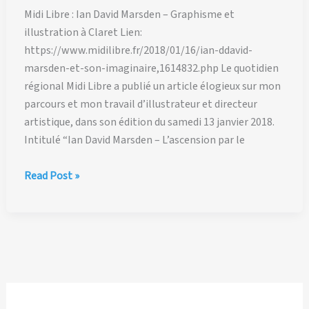
Midi Libre : Ian David Marsden – Graphisme et
illustration à Claret Lien:
https://www.midilibre.fr/2018/01/16/ian-ddavid-
marsden-et-son-imaginaire,1614832.php Le quotidien
régional Midi Libre a publié un article élogieux sur mon
parcours et mon travail d’illustrateur et directeur
artistique, dans son édition du samedi 13 janvier 2018.
Intitulé “Ian David Marsden – L’ascension par le
Midi
Read Post »
Libre:
Ian
David
Marsden
–
L’ascension
par