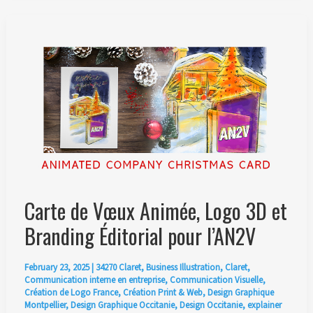
Personal
Trainer
Tim
Müller
in
Zürich
Carte de Vœux Animée, Logo 3D et
Branding Éditorial pour l’AN2V
February 23, 2025
|
34270 Claret
,
Business Illustration
,
Claret
,
Communication interne en entreprise
,
Communication Visuelle
,
Création de Logo France
,
Création Print & Web
,
Design Graphique
Montpellier
,
Design Graphique Occitanie
,
Design Occitanie
,
explainer