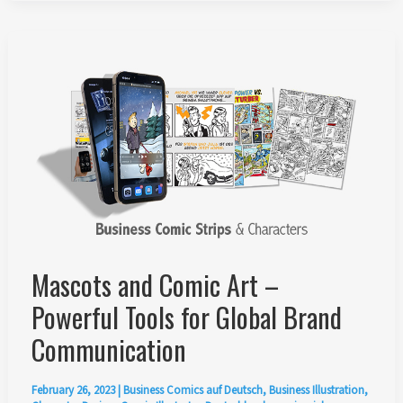
du
Pic
Saint-
Loup
–
Créations
signées
Ian
David
Marsden
Mascots and Comic Art –
Powerful Tools for Global Brand
Communication
February 26, 2023
|
Business Comics auf Deutsch
,
Business Illustration
,