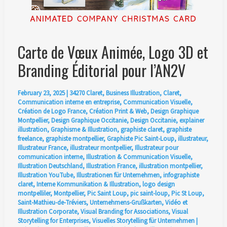
Carte de Vœux Animée, Logo 3D et
Branding Éditorial pour l’AN2V
February 23, 2025
|
34270 Claret
,
Business Illustration
,
Claret
,
Communication interne en entreprise
,
Communication Visuelle
,
Création de Logo France
,
Création Print & Web
,
Design Graphique
Montpellier
,
Design Graphique Occitanie
,
Design Occitanie
,
explainer
illustration
,
Graphisme & Illustration
,
graphiste claret
,
graphiste
freelance
,
graphiste montpellier
,
Graphiste Pic Saint-Loup
,
illustrateur
,
Illustrateur France
,
illustrateur montpellier
,
Illustrateur pour
communication interne
,
Illustration & Communication Visuelle
,
Illustration Deutschland
,
Illustration France
,
illustration montpellier
,
Illustration YouTube
,
Illustrationen für Unternehmen
,
infographiste
claret
,
Interne Kommunikation & Illustration
,
logo design
montpelliler
,
Montpellier
,
Pic Saint Loup
,
pic saint-loup
,
Pic St Loup
,
Saint-Mathieu-de-Tréviers
,
Unternehmens-Grußkarten
,
Vidéo et
Illustration Corporate
,
Visual Branding for Associations
,
Visual
Storytelling for Enterprises
,
Visuelles Storytelling für Unternehmen
|