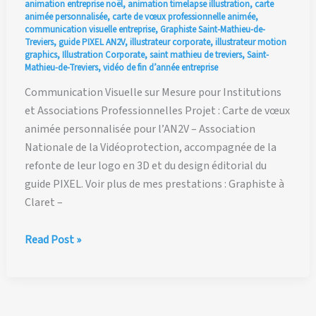
animation entreprise noël
,
animation timelapse illustration
,
carte
animée personnalisée
,
carte de vœux professionnelle animée
,
communication visuelle entreprise
,
Graphiste Saint-Mathieu-de-
Treviers
,
guide PIXEL AN2V
,
illustrateur corporate
,
illustrateur motion
graphics
,
Illustration Corporate
,
saint mathieu de treviers
,
Saint-
Mathieu-de-Treviers
,
vidéo de fin d’année entreprise
Communication Visuelle sur Mesure pour Institutions
et Associations Professionnelles Projet : Carte de vœux
animée personnalisée pour l’AN2V – Association
Nationale de la Vidéoprotection, accompagnée de la
refonte de leur logo en 3D et du design éditorial du
guide PIXEL. Voir plus de mes prestations : Graphiste à
Claret –
Carte
Read Post »
de
Vœux
Animée,
Logo