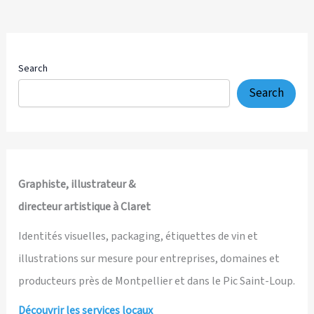
3D
et
Branding
Éditorial
Search
pour
Search
l’AN2V
Graphiste, illustrateur &
directeur artistique à Claret
Identités visuelles, packaging, étiquettes de vin et
illustrations sur mesure pour entreprises, domaines et
producteurs près de Montpellier et dans le Pic Saint-Loup.
Découvrir les services locaux