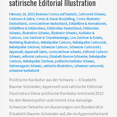
satirische Editorial Illustration
February 24, 2023
|
Business Comics auf Deutsch
,
Cartoonist Schweiz
,
Cartoons & Satire
,
Comic & Visual Storytelling
,
Comic Illustrator
Deutschland
,
comiczeichner deutschland
,
Erklärfilme & Animationen
,
Erklärfilme & Erklärvideos
,
Erklärvideo Deutschland
,
Erklärvideo
Schweiz
,
Illustration Schweiz
,
Illustrator Schweiz
,
Karikatur &
Cartoon
,
Live Zeichner & Charakterdesign
,
Live Zeichner & Events
,
Marketing Illustration
,
Nebelspalter Cartoon
,
Nebelspalter Cartoonist
,
Nebelspalter Zeichner
,
Schweizer Cartoon
,
Schweizer Cartoonist
|
Appenzell
,
Appenzell Satire
,
comiczeichner schweiz
,
Editorial Cartoon
Schweiz
,
editorial cartoons
,
Elisabeth Baume-Schneider
,
Nebelspalter
Cartoon
,
Nebelspalter Zeichner
,
politische Karikatur Schweiz
,
Satiremagazin Schweiz
,
satirische Illustration
,
schweizer cartoonist
,
schweizer karikaturist
Politische Karikatur aus der Schweiz — Elisabeth
Baume-Schneider, Appenzell und satirische Editorial
Illustration Diese politische Karikatur entstand 2023
für den Nebelspalter und nimmt eine damalige
Schweizer Debatte um Äusserungen von Bundesrätin
Elisabeth Baume-Schneider auf, die im Appenzellerland