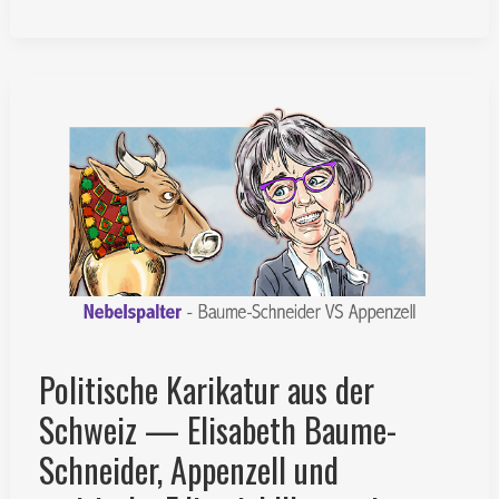
Schweizer
am
Oktoberfest
—
Cartoon,
Kulturschock
und
satirische
Illustration
Politische Karikatur aus der
Schweiz — Elisabeth Baume-
Schneider, Appenzell und