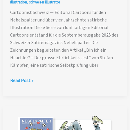
Illustration
,
schweizer illustrator
Cartoonist Schweiz — Editorial Cartoons für den
Nebelspalter und über vier Jahrzehnte satirische
Illustration Diese Serie von fünf farbigen Editorial
Cartoons entstand für die Septemberausgabe 2025 des
Schweizer Satiremagazins Nebelspalter. Die
Zeichnungen begleiteten den Artikel „Bin ich ein
Heuchler? – Der grosse Ehrlichkeitstest“ von Stefan
Kämpfen, eine satirische Selbstprüfung über
Cartoonist
Read Post »
Schweiz
—
Editorial
Cartoons
für
den