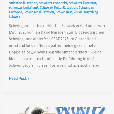
satirische Illustration
,
schweizer cartoonist
,
schweizer illustrator
,
schweizer karikaturist
,
Schweizer Kulturillustration
,
Schwingen
Cartoons
,
Schwingen Illustration
,
Schwingfest
,
Visual Storytelling
Schweiz
Schwingen satirisch erklärt — Schweizer Cartoons zum
ESAF 2025 von Ian David Marsden Zum Eidgenössischen
Schwing- und Älplerfest ESAF 2025 im Glarnerland
entstand für den Nebelspalter meine gezeichnete
Doppelseite „Schwingbegriffe einfach erklärt“ — eine
kleine, bewusst nicht offizielle Einführung in fünf
Schwünge, die in dieser Form vermutlich noch nie auf
Schwingen
Read Post »
satirisch
erklärt
—
Schweizer
Cartoons