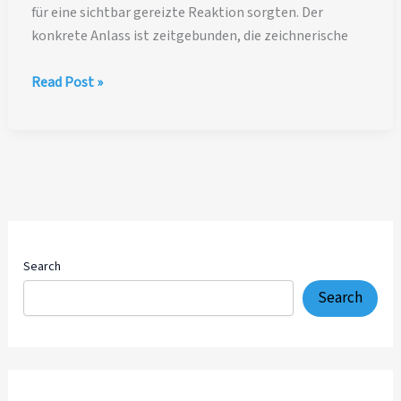
für eine sichtbar gereizte Reaktion sorgten. Der
konkrete Anlass ist zeitgebunden, die zeichnerische
Politische
Read Post »
Karikatur
aus
der
Schweiz
—
Elisabeth
Baume-
Schneider,
Search
Appenzell
Search
und
satirische
Editorial
Illustration