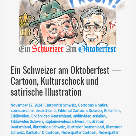
zum
ESAF
2025
von
Ian
David
Marsden
Ein Schweizer am Oktoberfest —
Cartoon, Kulturschock und
satirische Illustration
November 17, 2024
|
Cartoonist Schweiz
,
Cartoons & Satire
,
comiczeichner deutschland
,
Editorial Cartoons Schweiz
,
Erklärfilm
,
Erklärvideo
,
Erklärvideo Deutschland
,
erklärvideo erstellen
,
Erklärvideo Schweiz
,
explainervideos schweiz
,
Illustration
Deutschland
,
Illustration Schweiz
,
Illustrator Deutschland
,
Illustrator
Schweiz
,
Karikatur & Cartoon
,
Nebelspalter Cartoon
,
Nebelspalter