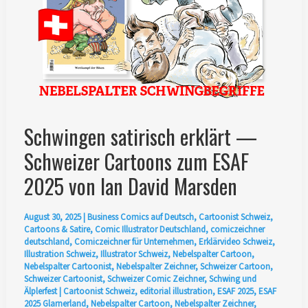
Nebelspalter
und
über
vier
Jahrzehnte
satirische
Illustration
Schwingen satirisch erklärt —
Schweizer Cartoons zum ESAF
2025 von Ian David Marsden
August 30, 2025
|
Business Comics auf Deutsch
,
Cartoonist Schweiz
,
Cartoons & Satire
,
Comic Illustrator Deutschland
,
comiczeichner
deutschland
,
Comiczeichner für Unternehmen
,
Erklärvideo Schweiz
,
Illustration Schweiz
,
Illustrator Schweiz
,
Nebelspalter Cartoon
,
Nebelspalter Cartoonist
,
Nebelspalter Zeichner
,
Schweizer Cartoon
,
Schweizer Cartoonist
,
Schweizer Comic Zeichner
,
Schwing und
Älplerfest
|
Cartoonist Schweiz
,
editorial illustration
,
ESAF 2025
,
ESAF
2025 Glarnerland
,
Nebelspalter Cartoon
,
Nebelspalter Zeichner
,