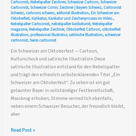
Cartoonist
,
Nebelspalter Zeichner
,
Schweizer Cartoon
,
Schweizer
Cartoonist
,
Schweizer Comic Zeichner
|
Bayern Schweiz
,
Cartoonist
Schweiz
,
cartoons schweiz
,
editorial illustration
,
Ein Schweizer am
Oktoberfest
,
Karikatur
,
Karikatur und Zeichenprozess im Video.
,
Nebelspalter Cartoonist
,
nebelspalter karikaturist
,
Nebelspalter
magazine
,
Nebelspalter Zeichner
,
Oktoberfest Cartoon
,
oktoberfest
illustration
,
professional illustrator
,
satirische Illustration
,
schweizer
cartoonist
,
Swiss cartoonist
Ein Schweizer am Oktoberfest — Cartoon,
Kulturschock und satirische Illustration Diese
satirische Illustration entstand für den Nebelspalter
und trägt den erfreulich selbsterklärenden Titel „Ein
Schweizer am Oktoberfest“. Zu sehen ist ein gut
gelaunter Bayer in vollständiger Festbereitschaft,
Masskrug erhoben, Stimme vermutlich ebenfalls,
neben einem Schweizer Besucher, der freundlich bleibt,
aber
Ein
Read Post »