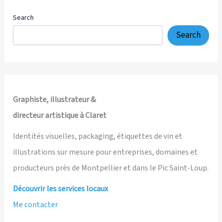
Nebelspalter
und
Search
über
Search
vier
Jahrzehnte
satirische
Illustration
Graphiste, illustrateur &
directeur artistique à Claret
Identités visuelles, packaging, étiquettes de vin et
illustrations sur mesure pour entreprises, domaines et
producteurs près de Montpellier et dans le Pic Saint-Loup.
Découvrir les services locaux
Me contacter