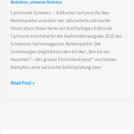
Illustration
,
schweizer illustrator
Cartoonist Schweiz — Editorial Cartoons für den
Nebelspalter und über vier Jahrzehnte satirische
Illustration Diese Serie von fünf farbigen Editorial
Cartoons entstand für die Septemberausgabe 2025 des
Schweizer Satiremagazins Nebelspalter. Die
Zeichnungen begleiteten den Artikel „Bin ich ein
Heuchler? – Der grosse Ehrlichkeitstest“ von Stefan
Kämpfen, eine satirische Selbstprüfung über
Cartoonist
Read Post »
Schweiz
—
Editorial
Cartoons
für
den