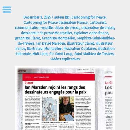
Skip
to
December 3, 2025
/
auteur BD
,
Cartooning for Peace
,
content
Cartooning for Peace dessinateur France
,
cartoonist
,
communication visuelle
,
dessin de presse
,
dessinateur de presse
,
dessinateur de presse Montpellier
,
explainer video france
,
graphiste Claret
,
Graphiste Montpellier
,
Graphiste Saint-Mathieu-
de-Treviers
,
Ian David Marsden
,
illustrateur Claret
,
illustrateur
france
,
Illustrateur Montpellier
,
Illustrateur Occitanie
,
illustration
éditoriale
,
Midi Libre
,
Pic Saint-Loup
,
Saint-Mathieu-de-Treviers
,
vidéos explicatives