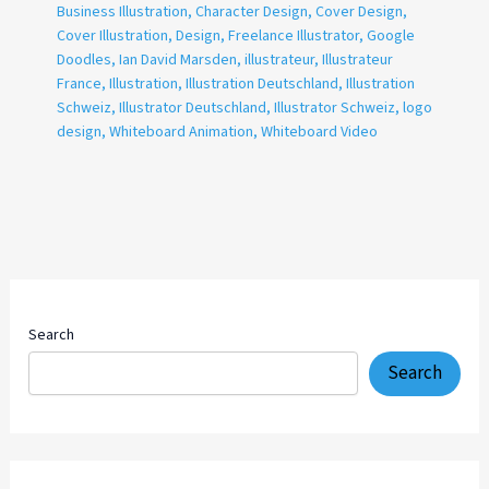
Business Illustration
,
Character Design
,
Cover Design
,
Cover Illustration
,
Design
,
Freelance Illustrator
,
Google
Doodles
,
Ian David Marsden
,
illustrateur
,
Illustrateur
France
,
Illustration
,
Illustration Deutschland
,
Illustration
Schweiz
,
Illustrator Deutschland
,
Illustrator Schweiz
,
logo
design
,
Whiteboard Animation
,
Whiteboard Video
Search
Search