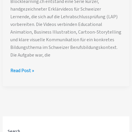
Blocklearning.ch entstand eine Serie kurzer,
handgezeichneter Erklärvideos für Schweizer
Lernende, die sich auf die Lehrabschlussprüfung (LAP)
vorbereiten. Die Videos verbinden Educational
Animation, Business Illustration, Cartoon-Storytelling
und klare visuelle Kommunikation für ein konkretes
Bildungsthema im Schweizer Berufsbildungskontext.
Die Aufgabe war, die
Handgezeichnete
Read Post »
Erklärvideos
für
LAP-
Vorbereitung
in
der
Schweiz
Search