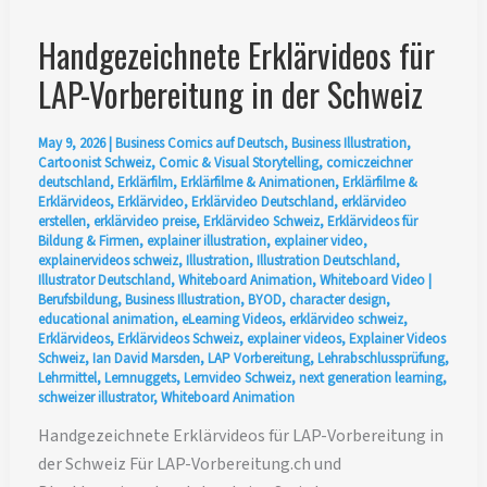
Handgezeichnete Erklärvideos für
LAP-Vorbereitung in der Schweiz
May 9, 2026
|
Business Comics auf Deutsch
,
Business Illustration
,
Cartoonist Schweiz
,
Comic & Visual Storytelling
,
comiczeichner
deutschland
,
Erklärfilm
,
Erklärfilme & Animationen
,
Erklärfilme &
Erklärvideos
,
Erklärvideo
,
Erklärvideo Deutschland
,
erklärvideo
erstellen
,
erklärvideo preise
,
Erklärvideo Schweiz
,
Erklärvideos für
Bildung & Firmen
,
explainer illustration
,
explainer video
,
explainervideos schweiz
,
Illustration
,
Illustration Deutschland
,
Illustrator Deutschland
,
Whiteboard Animation
,
Whiteboard Video
|
Berufsbildung
,
Business Illustration
,
BYOD
,
character design
,
educational animation
,
eLearning Videos
,
erklärvideo schweiz
,
Erklärvideos
,
Erklärvideos Schweiz
,
explainer videos
,
Explainer Videos
Schweiz
,
Ian David Marsden
,
LAP Vorbereitung
,
Lehrabschlussprüfung
,
Lehrmittel
,
Lernnuggets
,
Lernvideo Schweiz
,
next generation learning
,
schweizer illustrator
,
Whiteboard Animation
Handgezeichnete Erklärvideos für LAP-Vorbereitung in
der Schweiz Für LAP-Vorbereitung.ch und