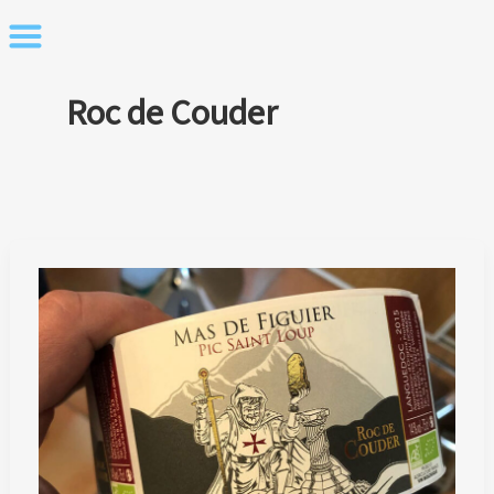
Skip
to
content
Roc de Couder