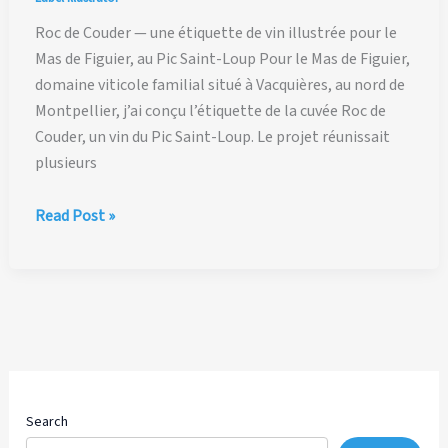
Roc de Couder — une étiquette de vin illustrée pour le
Mas de Figuier, au Pic Saint-Loup Pour le Mas de Figuier,
domaine viticole familial situé à Vacquières, au nord de
Montpellier, j’ai conçu l’étiquette de la cuvée Roc de
Couder, un vin du Pic Saint-Loup. Le projet réunissait
plusieurs
Roc
Read Post »
de
Couder
—
une
étiquette
de
vin
illustrée
Search