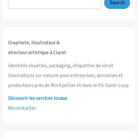
pour
Search
le
Mas
de
Figuier,
au
Graphiste, illustrateur &
Pic
directeur artistique à Claret
Saint-
Loup
Identités visuelles, packaging, étiquettes de vin et
illustrations sur mesure pour entreprises, domaines et
producteurs près de Montpellier et dans le Pic Saint-Loup.
Découvrir les services locaux
Me contacter