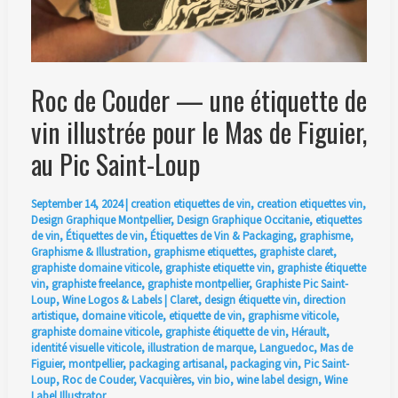
Roc de Couder — une étiquette de
vin illustrée pour le Mas de Figuier,
au Pic Saint-Loup
September 14, 2024
|
creation etiquettes de vin
,
creation etiquettes vin
,
Design Graphique Montpellier
,
Design Graphique Occitanie
,
etiquettes
de vin
,
Étiquettes de vin
,
Étiquettes de Vin & Packaging
,
graphisme
,
Graphisme & Illustration
,
graphisme etiquettes
,
graphiste claret
,
graphiste domaine viticole
,
graphiste etiquette vin
,
graphiste étiquette
vin
,
graphiste freelance
,
graphiste montpellier
,
Graphiste Pic Saint-
Loup
,
Wine Logos & Labels
|
Claret
,
design étiquette vin
,
direction
artistique
,
domaine viticole
,
etiquette de vin
,
graphisme viticole
,
graphiste domaine viticole
,
graphiste étiquette de vin
,
Hérault
,
identité visuelle viticole
,
illustration de marque
,
Languedoc
,
Mas de
Figuier
,
montpellier
,
packaging artisanal
,
packaging vin
,
Pic Saint-
Loup
,
Roc de Couder
,
Vacquières
,
vin bio
,
wine label design
,
Wine
Label Illustrator