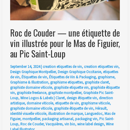
Roc de Couder — une étiquette de
vin illustrée pour le Mas de Figuier,
au Pic Saint-Loup
September 14, 2024
|
creation etiquettes de vin
,
creation etiquettes vin
,
Design Graphique Montpellier
,
Design Graphique Occitanie
,
etiquettes
de vin
,
Étiquettes de vin
,
Étiquettes de Vin & Packaging
,
graphisme
,
Graphisme & Illustration
,
graphisme etiquettes
,
graphiste claret
,
graphiste domaine viticole
,
graphiste etiquette vin
,
graphiste étiquette
vin
,
graphiste freelance
,
graphiste montpellier
,
Graphiste Pic Saint-
Loup
,
Wine Logos & Labels
|
Claret
,
design étiquette vin
,
direction
artistique
,
domaine viticole
,
etiquette de vin
,
graphisme viticole
,
graphiste domaine viticole
,
graphiste étiquette de vin
,
Hérault
,
identité visuelle viticole
,
illustration de marque
,
Languedoc
,
Mas de
Figuier
,
montpellier
,
packaging artisanal
,
packaging vin
,
Pic Saint-
Loup
,
Roc de Couder
,
Vacquières
,
vin bio
,
wine label design
,
Wine
Label Illustrator