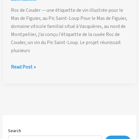
Roc de Couder — une étiquette de vin illustrée pour le
Mas de Figuier, au Pic Saint-Loup Pour le Mas de Figuier,
domaine viticole familial situé à Vacquières, au nord de
Montpellier, j’ai conçu l’étiquette de la cuvée Roc de
Couder, un vin du Pic Saint-Loup. Le projet réunissait
plusieurs
Roc
Read Post »
de
Couder
—
une
étiquette
de
vin
illustrée
Search