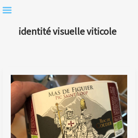
Skip
to
content
identité visuelle viticole