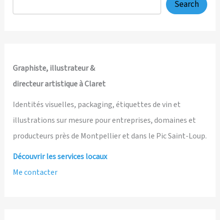
pour
Search
le
Mas
de
Figuier,
au
Graphiste, illustrateur &
Pic
directeur artistique à Claret
Saint-
Loup
Identités visuelles, packaging, étiquettes de vin et
illustrations sur mesure pour entreprises, domaines et
producteurs près de Montpellier et dans le Pic Saint-Loup.
Découvrir les services locaux
Me contacter