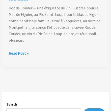
Roc de Couder — une étiquette de vin illustrée pour le
Mas de Figuier, au Pic Saint-Loup Pour le Mas de Figuier,
domaine viticole familial situé à Vacquières, au nord de
Montpellier, j’ai conçu l’étiquette de la cuvée Roc de
Couder, un vin du Pic Saint-Loup. Le projet réunissait
plusieurs
Roc
Read Post »
de
Couder
—
une
étiquette
de
vin
illustrée
Search