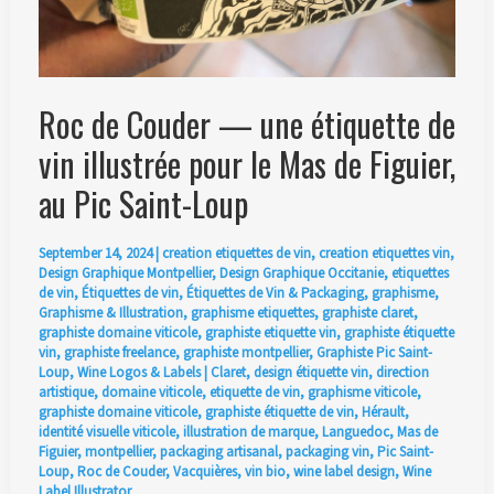
Roc de Couder — une étiquette de
vin illustrée pour le Mas de Figuier,
au Pic Saint-Loup
September 14, 2024
|
creation etiquettes de vin
,
creation etiquettes vin
,
Design Graphique Montpellier
,
Design Graphique Occitanie
,
etiquettes
de vin
,
Étiquettes de vin
,
Étiquettes de Vin & Packaging
,
graphisme
,
Graphisme & Illustration
,
graphisme etiquettes
,
graphiste claret
,
graphiste domaine viticole
,
graphiste etiquette vin
,
graphiste étiquette
vin
,
graphiste freelance
,
graphiste montpellier
,
Graphiste Pic Saint-
Loup
,
Wine Logos & Labels
|
Claret
,
design étiquette vin
,
direction
artistique
,
domaine viticole
,
etiquette de vin
,
graphisme viticole
,
graphiste domaine viticole
,
graphiste étiquette de vin
,
Hérault
,
identité visuelle viticole
,
illustration de marque
,
Languedoc
,
Mas de
Figuier
,
montpellier
,
packaging artisanal
,
packaging vin
,
Pic Saint-
Loup
,
Roc de Couder
,
Vacquières
,
vin bio
,
wine label design
,
Wine
Label Illustrator