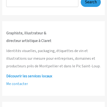
pour
Search
le
Mas
de
Figuier,
au
Graphiste, illustrateur &
Pic
directeur artistique à Claret
Saint-
Loup
Identités visuelles, packaging, étiquettes de vin et
illustrations sur mesure pour entreprises, domaines et
producteurs près de Montpellier et dans le Pic Saint-Loup.
Découvrir les services locaux
Me contacter