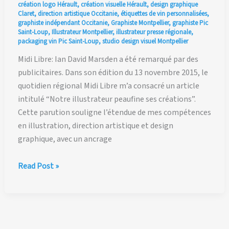
création logo Hérault
,
création visuelle Hérault
,
design graphique
Claret
,
direction artistique Occitanie
,
étiquettes de vin personnalisées
,
graphiste indépendant Occitanie
,
Graphiste Montpellier
,
graphiste Pic
Saint-Loup
,
Illustrateur Montpellier
,
illustrateur presse régionale
,
packaging vin Pic Saint-Loup
,
studio design visuel Montpellier
Midi Libre: Ian David Marsden a été remarqué par des
publicitaires. Dans son édition du 13 novembre 2015, le
quotidien régional Midi Libre m’a consacré un article
intitulé “Notre illustrateur peaufine ses créations”.
Cette parution souligne l’étendue de mes compétences
en illustration, direction artistique et design
graphique, avec un ancrage
Midi
Read Post »
Libre
:
Ian
David