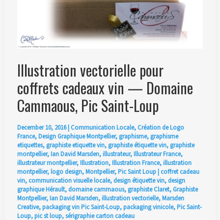
Illustration vectorielle pour
coffrets cadeaux vin — Domaine
Cammaous, Pic Saint-Loup
December 10, 2016
|
Communication Locale
,
Création de Logo
France
,
Design Graphique Montpellier
,
graphisme
,
graphisme
etiquettes
,
graphiste etiquette vin
,
graphiste étiquette vin
,
graphiste
montpellier
,
Ian David Marsden
,
illustrateur
,
Illustrateur France
,
illustrateur montpellier
,
Illustration
,
Illustration France
,
illustration
montpellier
,
logo design
,
Montpellier
,
Pic Saint Loup
|
coffret cadeau
vin
,
communication visuelle locale
,
design étiquette vin
,
design
graphique Hérault
,
domaine cammaous
,
graphiste Claret
,
Graphiste
Montpellier
,
Ian David Marsden
,
illustration vectorielle
,
Marsden
Creative
,
packaging vin Pic Saint-Loup
,
packaging vinicole
,
Pic Saint-
Loup
,
pic st loup
,
sérigraphie carton cadeau