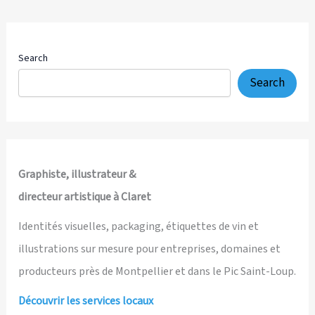
Marsden,
illustrateur
et
graphiste
Search
reconnu
Search
dans
l’Hérault
Graphiste, illustrateur &
directeur artistique à Claret
Identités visuelles, packaging, étiquettes de vin et
illustrations sur mesure pour entreprises, domaines et
producteurs près de Montpellier et dans le Pic Saint-Loup.
Découvrir les services locaux