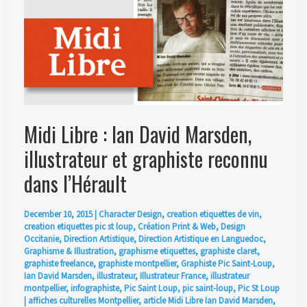
Pic
Saint-
Loup
Midi Libre : Ian David Marsden,
illustrateur et graphiste reconnu
dans l’Hérault
December 10, 2015
|
Character Design
,
creation etiquettes de vin
,
creation etiquettes pic st loup
,
Création Print & Web
,
Design
Occitanie
,
Direction Artistique
,
Direction Artistique en Languedoc
,
Graphisme & Illustration
,
graphisme etiquettes
,
graphiste claret
,
graphiste freelance
,
graphiste montpellier
,
Graphiste Pic Saint-Loup
,
Ian David Marsden
,
illustrateur
,
Illustrateur France
,
illustrateur
montpellier
,
infographiste
,
Pic Saint Loup
,
pic saint-loup
,
Pic St Loup
|
affiches culturelles Montpellier
,
article Midi Libre Ian David Marsden
,