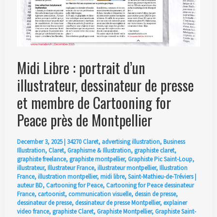
Midi Libre : portrait d’un
illustrateur, dessinateur de presse
et membre de Cartooning for
Peace près de Montpellier
December 3, 2025
|
34270 Claret
,
advertising illustration
,
Business
Illustration
,
Claret
,
Graphisme & Illustration
,
graphiste claret
,
graphiste freelance
,
graphiste montpellier
,
Graphiste Pic Saint-Loup
,
illustrateur
,
Illustrateur France
,
illustrateur montpellier
,
Illustration
France
,
illustration montpellier
,
midi libre
,
Saint-Mathieu-de-Tréviers
|
auteur BD
,
Cartooning for Peace
,
Cartooning for Peace dessinateur
France
,
cartoonist
,
communication visuelle
,
dessin de presse
,
dessinateur de presse
,
dessinateur de presse Montpellier
,
explainer
video france
,
graphiste Claret
,
Graphiste Montpellier
,
Graphiste Saint-