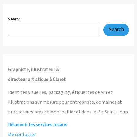
dessinateur
de
presse
Search
et
Search
membre
de
Cartooning
for
Peace
Graphiste, illustrateur &
près
directeur artistique à Claret
de
Montpellier
Identités visuelles, packaging, étiquettes de vin et
illustrations sur mesure pour entreprises, domaines et
producteurs près de Montpellier et dans le Pic Saint-Loup.
Découvrir les services locaux
Me contacter