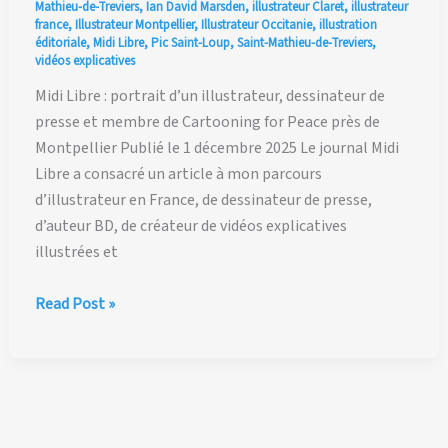
Mathieu-de-Treviers
,
Ian David Marsden
,
illustrateur Claret
,
illustrateur
france
,
Illustrateur Montpellier
,
Illustrateur Occitanie
,
illustration
éditoriale
,
Midi Libre
,
Pic Saint-Loup
,
Saint-Mathieu-de-Treviers
,
vidéos explicatives
Midi Libre : portrait d’un illustrateur, dessinateur de
presse et membre de Cartooning for Peace près de
Montpellier Publié le 1 décembre 2025 Le journal Midi
Libre a consacré un article à mon parcours
d’illustrateur en France, de dessinateur de presse,
d’auteur BD, de créateur de vidéos explicatives
illustrées et
Midi
Read Post »
Libre
:
portrait
d’un
illustrateur,