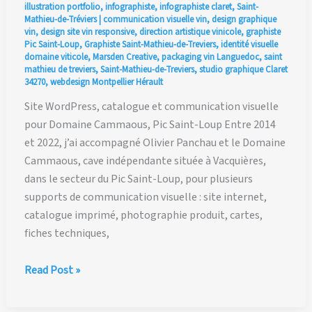
illustration portfolio
,
infographiste
,
infographiste claret
,
Saint-
Mathieu-de-Tréviers
|
communication visuelle vin
,
design graphique
vin
,
design site vin responsive
,
direction artistique vinicole
,
graphiste
Pic Saint-Loup
,
Graphiste Saint-Mathieu-de-Treviers
,
identité visuelle
domaine viticole
,
Marsden Creative
,
packaging vin Languedoc
,
saint
mathieu de treviers
,
Saint-Mathieu-de-Treviers
,
studio graphique Claret
34270
,
webdesign Montpellier Hérault
Site WordPress, catalogue et communication visuelle
pour Domaine Cammaous, Pic Saint-Loup Entre 2014
et 2022, j’ai accompagné Olivier Panchau et le Domaine
Cammaous, cave indépendante située à Vacquières,
dans le secteur du Pic Saint-Loup, pour plusieurs
supports de communication visuelle : site internet,
catalogue imprimé, photographie produit, cartes,
fiches techniques,
Site
Read Post »
WordPress,
catalogue