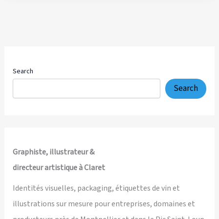
et
communication
visuelle
pour
Domaine
Cammaous,
Search
Pic
Search
Saint-
Loup
Graphiste, illustrateur &
directeur artistique à Claret
Identités visuelles, packaging, étiquettes de vin et
illustrations sur mesure pour entreprises, domaines et