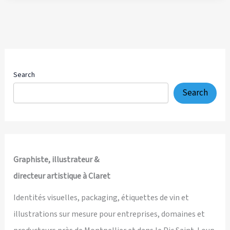
et
communication
visuelle
pour
Domaine
Cammaous,
Search
Pic
Search
Saint-
Loup
Graphiste, illustrateur &
directeur artistique à Claret
Identités visuelles, packaging, étiquettes de vin et
illustrations sur mesure pour entreprises, domaines et