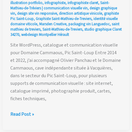
illustration portfolio
,
infographiste
,
infographiste claret
,
Saint-
Mathieu-de-Tréviers
|
communication visuelle vin
,
design graphique
vin
,
design site vin responsive
,
direction artistique vinicole
,
graphiste
Pic Saint-Loup
,
Graphiste Saint-Mathieu-de-Treviers
,
identité visuelle
domaine viticole
,
Marsden Creative
,
packaging vin Languedoc
,
saint
mathieu de treviers
,
Saint-Mathieu-de-Treviers
,
studio graphique Claret
34270
,
webdesign Montpellier Hérault
Site WordPress, catalogue et communication visuelle
pour Domaine Cammaous, Pic Saint-Loup Entre 2014
et 2022, j’ai accompagné Olivier Panchau et le Domaine
Cammaous, cave indépendante située à Vacquières,
dans le secteur du Pic Saint-Loup, pour plusieurs
supports de communication visuelle : site internet,
catalogue imprimé, photographie produit, cartes,
fiches techniques,
Site
Read Post »
WordPress,
catalogue