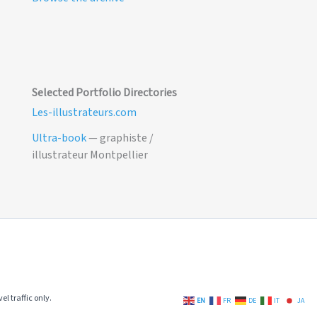
Selected Portfolio Directories
Les-illustrateurs.com
Ultra-book
— graphiste /
illustrateur Montpellier
el traffic only.
EN
FR
DE
IT
JA