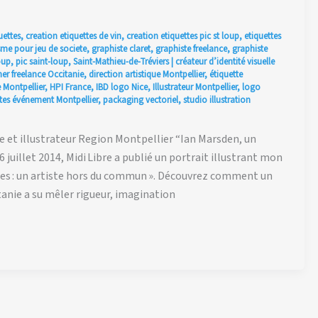
uettes
,
creation etiquettes de vin
,
creation etiquettes pic st loup
,
etiquettes
me pour jeu de societe
,
graphiste claret
,
graphiste freelance
,
graphiste
oup
,
pic saint-loup
,
Saint-Mathieu-de-Tréviers
|
créateur d’identité visuelle
er freelance Occitanie
,
direction artistique Montpellier
,
étiquette
 Montpellier
,
HPI France
,
IBD logo Nice
,
Illustrateur Montpellier
,
logo
es événement Montpellier
,
packaging vectoriel
,
studio illustration
te et illustrateur Region Montpellier “Ian Marsden, un
 juillet 2014, Midi Libre a publié un portrait illustrant mon
ières : un artiste hors du commun ». Découvrez comment un
anie a su mêler rigueur, imagination