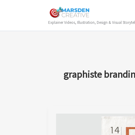
Skip
to
content
Explainer Videos, Illustration, Design & Visual Storytel
graphiste brandi