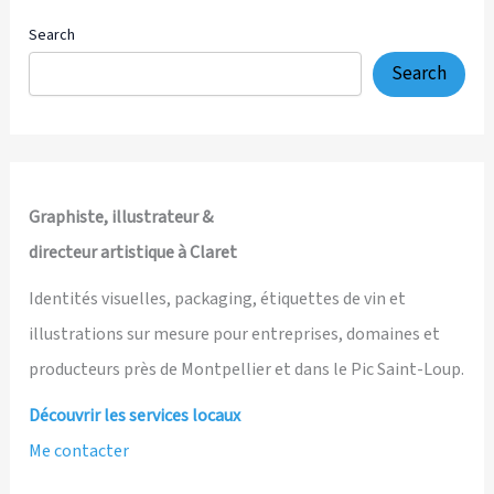
pour
Les
Search
9
Search
du
Pic,
jeu
local
du
Graphiste, illustrateur &
Pic
directeur artistique à Claret
Saint-
Loup
Identités visuelles, packaging, étiquettes de vin et
illustrations sur mesure pour entreprises, domaines et
producteurs près de Montpellier et dans le Pic Saint-Loup.
Découvrir les services locaux
Me contacter