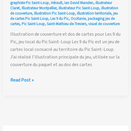
graphiste Pic Saint-Loup
,
Hérault
,
Ian David Marsden
,
illustrateur
Claret
,
Illustrateur Montpellier
,
illustrateur Pic Saint-Loup
,
illustration
de couverture
,
illustration Pic Saint-Loup
,
illustration territoriale
,
jeu
de cartes Pic Saint-Loup
,
Les 9 du Pic
,
Occitanie
,
packaging jeu de
cartes
,
Pic Saint-Loup
,
Saint-Mathieu-de-Treviers
,
visuel de couverture
Illustration de couverture et dos de cartes pour Les 9 du
Pic, jeu local du Pic Saint-Loup Les 9 du Pic est un jeu de
cartes local consacré au territoire du Pic Saint-Loup.
J’ai réalisé l’illustration principale du jeu, utilisée sur la
couverture du paquet et au dos des cartes
Illustration
Read Post »
de
couverture
et
dos
de
cartes